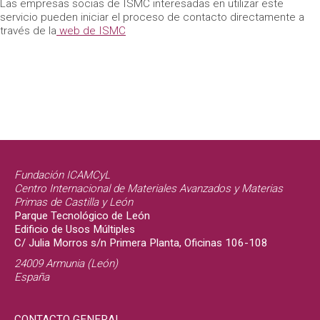
Las empresas socias de ISMC interesadas en utilizar este
servicio pueden iniciar el proceso de contacto directamente a
través de la
web de ISMC
Fundación ICAMCyL
Centro Internacional de Materiales Avanzados y Materias
Primas de Castilla y León
Parque Tecnológico de León
Edificio de Usos Múltiples
C/ Julia Morros s/n Primera Planta, Oficinas 106-108
24009 Armunia (León)
España
CONTACTO GENERAL