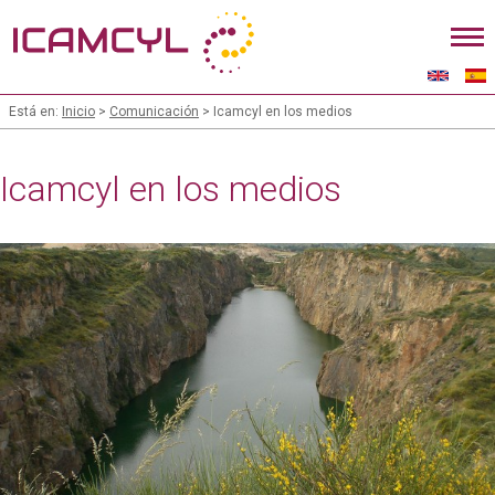
Está en:
Inicio
>
Comunicación
> Icamcyl en los medios
Icamcyl en los medios