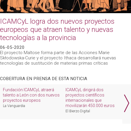
ICAMCyL logra dos nuevos proyectos
europeos que atraen talento y nuevas
tecnologías a la provincia
06-05-2020
El proyecto Maltose forma parte de las Acciones Marie
Skłodowska-Curie y el proyecto Ithaca desarrollará nuevas
tecnologías de sustitución de materias primas críticas
COBERTURA EN PRENSA DE ESTA NOTICIA
Fundación ICAMCyL atraerá
ICAMCyL dirigirá dos
E
talento a León con dos nuevos
proyectos científicos
M
proyectos europeos
internacionales que
d
movilizarán 450.000 euros
e
La Vanguardia
El Bierzo Digital
i