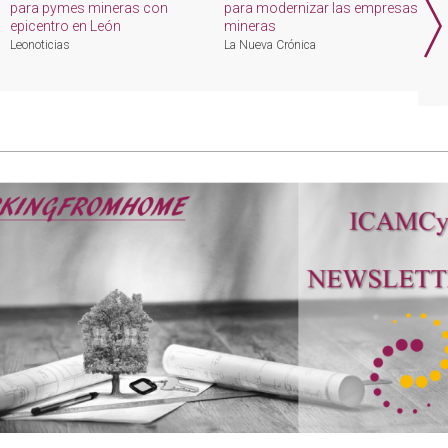
para pymes mineras con
para modernizar las empresas
5
epicentro en León
mineras
m
e
Leonoticias
La Nueva Crónica
I